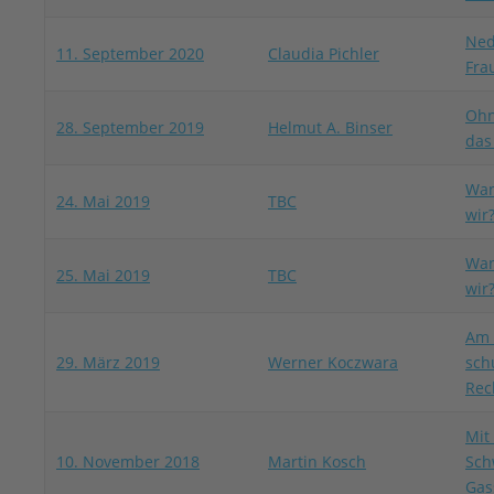
Ned
11. September 2020
Claudia Pichler
Fra
Ohn
28. September 2019
Helmut A. Binser
das
Wan
24. Mai 2019
TBC
wir
Wan
25. Mai 2019
TBC
wir
Am 
29. März 2019
Werner Koczwara
sch
Rec
Mit
10. November 2018
Martin Kosch
Sch
Gas