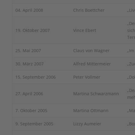
04. April 2008
Chris Boettcher
„Liv
„De
19. Oktober 2007
Vince Ebert
sich
Ter
25. Mai 2007
Claus von Wagner
„Im
30. März 2007
Alfred Mittermeier
„Zu
15. September 2006
Peter Vollmer
„Do
„De
27. April 2006
Martina Schwarzmann
meh
7. Oktober 2005
Martina Ottmann
„Ma
9. September 2005
Lizzy Aumeier
„Bo