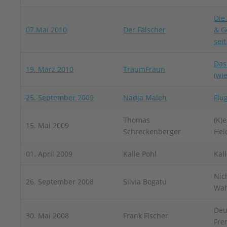
Die
07.Mai 2010
Der Fälscher
& G
sei
Das
19. März 2010
TraumFraun
(wi
25. September 2009
Nadja Maleh
Flu
Thomas
(K)e
15. Mai 2009
Schreckenberger
Hel
01. April 2009
Kalle Pohl
Kal
Nich
26. September 2008
Silvia Bogatu
Wah
Deu
30. Mai 2008
Frank Fischer
Fre