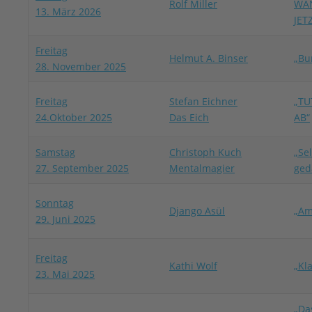
Rolf Miller
WA
13. März 2026
JET
Freitag
Helmut A. Binser
„B
28. November 2025
Freitag
Stefan Eichner
„TU
24.Oktober 2025
Das Eich
AB“
Samstag
Christoph Kuch
„Se
27. September 2025
Mentalmagier
ged
Sonntag
Django Asül
„Am
29. Juni 2025
Freitag
Kathi Wolf
„Kl
23. Mai 2025
„Da