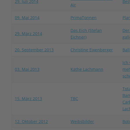
29. Juli 2014
Bes
Air
09. Mai 2014
PrimaTonnen
Pla
Das Eich (Stefan
Der
29. März 2014
Eichner)
gall
20. September 2013
Christine Eixenberger
Bal
Ich
03. Mai 2013
Käthe Lachmann
meh
sch
Tot
Bam
15. März 2013
TBC
Car
Lac
12. Oktober 2012
Weibsbilder
Bot