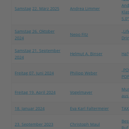
And
Samstag
22. März 2025
Andrea Limmer
Kla
5.0″
Samstag 26. Oktober
„Lif
Nepo Fitz
2024
Dri
Samstag 21. September
Helmut A. Binser
Ha?
2024
„PO
Freitag 07. Juni 2024
Philipp Weber
POP
Mus
Freitag 19. April 2024
Vogelmayer
aus
18. Januar 2024
Eva Karl Faltermeier
TAXI
Bes
23. September 2023
Christoph Maul
Ruf