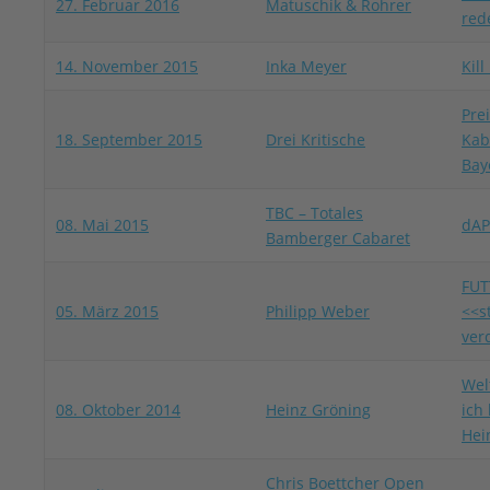
27. Februar 2016
Matuschik & Rohrer
red
14. November 2015
Inka Meyer
Kil
Pre
18. September 2015
Drei Kritische
Kab
Bay
TBC – Totales
08. Mai 2015
dAP
Bamberger Cabaret
FUT
05. März 2015
Philipp Weber
<<s
ver
Wel
08. Oktober 2014
Heinz Gröning
ich
Hei
Chris Boettcher Open