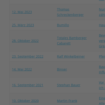
Thomas
Nur
12. Mai 2023
Schreckenberger
zäh
25. März 2023
Bumillo
Hau
Bev
Totales Bamberger
28. Oktober 2022
ver
Cabarett
Gre
23. September 2022
Ralf Winkelbeiner
Pfe
Bav
14. Mai 2022
Binser
Inf
Vor 
16. September 2021
Stephan Bauer
ich
Eine
10. Oktober 2020
Martin Frank
All