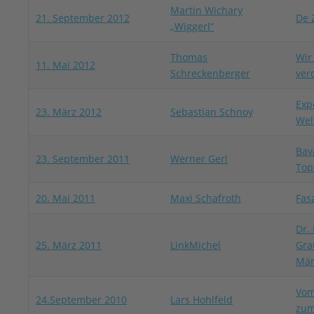
Martin Wichary
21. September 2012
De 
„Wiggerl“
Thomas
Wir
11. Mai 2012
Schreckenberger
ver
Exp
23. März 2012
Sebastian Schnoy
Wel
Bav
23. September 2011
Werner Gerl
Top
20. Mai 2011
Maxi Schafroth
Fas
Dr.
25. März 2011
LinkMichel
Gra
Män
Vom
24.September 2010
Lars Hohlfeld
zum