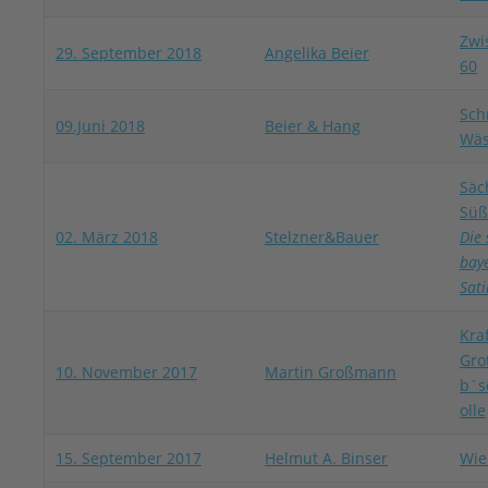
Zwi
29. September 2018
Angelika Beier
60
Sch
09.Juni 2018
Beier & Hang
Wäs
Säc
Süß
02. März 2018
Stelzner&Bauer
Die 
bay
Sat
Kraf
Gro
10. November 2017
Martin Großmann
b`s
olle
15. September 2017
Helmut A. Binser
Wie