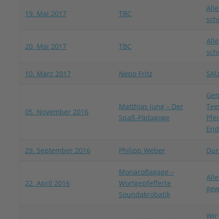
Alle
19. Mai 2017
TBC
sch
Alle
20. Mai 2017
TBC
sch
10. März 2017
Nepo Fritz
SA
Gen
Matthias Jung – Der
Tee
05. November 2016
Spaß-Pädagoge
Pfe
End
29. September 2016
Philipp Weber
Dur
MonacoBagage –
All
22. April 2016
Wortgepfefferte
gew
Soundakrobatik
Wir