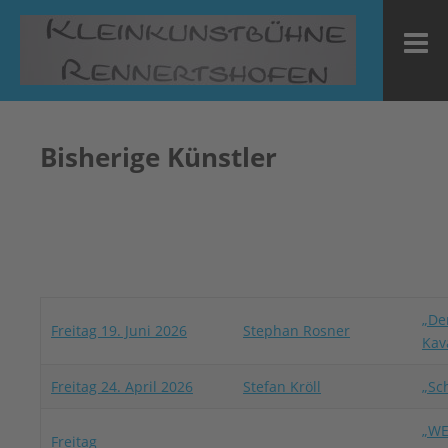
Zum
Inhalt
M
springen
Bisherige Künstler
„De
Freitag 19. Juni 2026
Stephan Rosner
Kav
Freitag 24. April 2026
Stefan Kröll
„Sc
„WE
Freitag