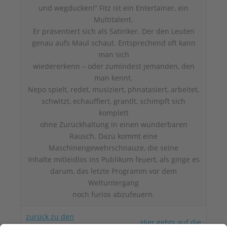
und wegducken!” Fitz ist ein Entertainer, ein
Multitalent.
Er präsentiert sich als Satiriker. Der den Leuten
genau aufs Maul schaut. Entsprechend oft kann
man sich
wiedererkenn – oder zumindest jemanden, den
man kennt.
Nepo spielt, redet, musiziert, phnatasiert, arbeitet,
schwitzt, echauffiert, grantlt, schimpft sich
komplett
ohne Zurückhaltung in einen wunderbaren
Rausch. Dazu kommt eine
Maschinengewehrschnauze, die seine
Inhalte mitleidlos ins Publikum feuert, als ginge es
darum, das letzte Programm vor dem
Weltuntergang
noch furios abzufeuern.
zurück zu den
Hier gehts auf die